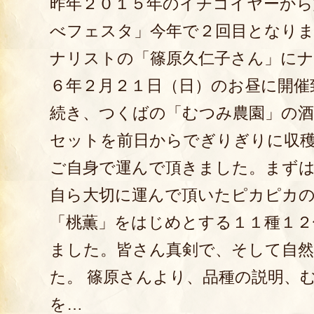
昨年２０１５年のイチゴイヤーから
べフェスタ」今年で２回目となりま
ナリストの「篠原久仁子さん」にナ
６年２月２１日（日）のお昼に開催
続き、つくばの「むつみ農園」の酒
セットを前日からでぎりぎりに収穫
ご自身で運んで頂きました。まず
自ら大切に運んで頂いたピカピカ
「桃薫」をはじめとする１１種１２
ました。皆さん真剣で、そして自
た。 篠原さんより、品種の説明、
を…