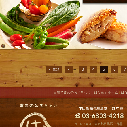
...
« 先頭
«
3
4
5
6
7
|
|
目黒で農家のおすそわけ「はな豆」ホーム
は
〒153-0051 東京都目黒区上目黒2-10