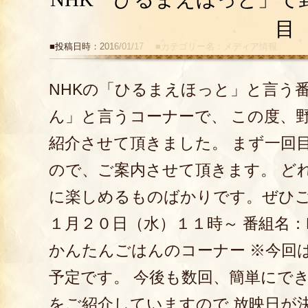
目
■投稿日時：2016/01/17 ■カテゴリー名：メディア情報
NHKの「ひるまえほっと」と言う
ん」と言うコーナーで、 この度、
紹介させて頂きました。 まず一回
ので、ご案内させて頂きます。 ど
に楽しめるものばかりです。ぜひご
１月２０日（水）１１時～ 番組名：
かんたんごはんのコーナー ※今回
予定です。 今後も数回、簡単にで
をご紹介していますので 放映日が