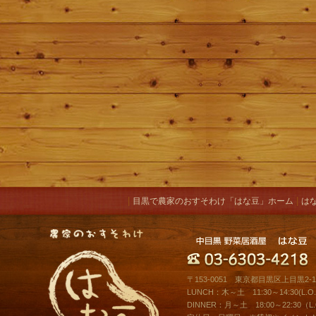
|
|
目黒で農家のおすそわけ「はな豆」ホーム
は
〒153-0051 東京都目黒区上目黒2-10
LUNCH：木～土 11:30～14:30(L.O.1
DINNER：月～土 18:00～22:30（L.O