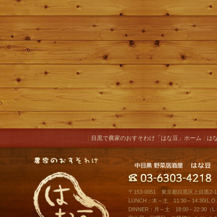
|
|
目黒で農家のおすそわけ「はな豆」ホーム
は
〒153-0051 東京都目黒区上目黒2-10
LUNCH：木～土 11:30～14:30(L.O.1
DINNER：月～土 18:00～22:30（L.O