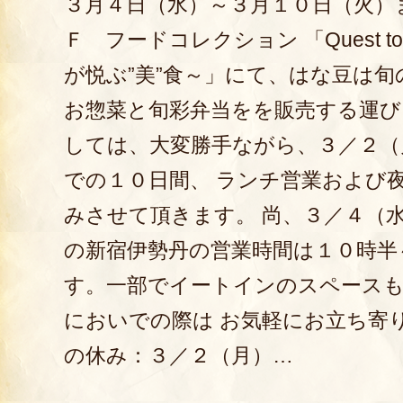
３月４日（水）～３月１０日（火）
Ｆ フードコレクション 「Quest to the
が悦ぶ”美”食～」にて、はな豆は
お惣菜と旬彩弁当をを販売する運び
しては、大変勝手ながら、３／２（
での１０日間、 ランチ営業および
みさせて頂きます。 尚、３／４（
の新宿伊勢丹の営業時間は１０時半
す。一部でイートインのスペース
においでの際は お気軽にお立ち寄
の休み：３／２（月）…