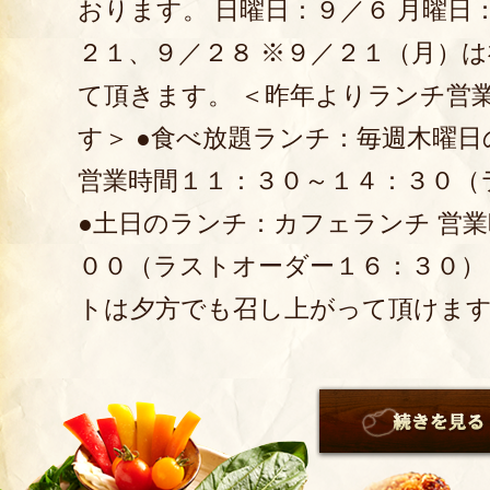
おります。 日曜日：９／６ 月曜日
２１、９／２８ ※９／２１（月）
て頂きます。 ＜昨年よりランチ営
す＞ ●食べ放題ランチ：毎週木曜
営業時間１１：３０～１４：３０（
●土日のランチ：カフェランチ 営
００（ラストオーダー１６：３０）
トは夕方でも召し上がって頂けま