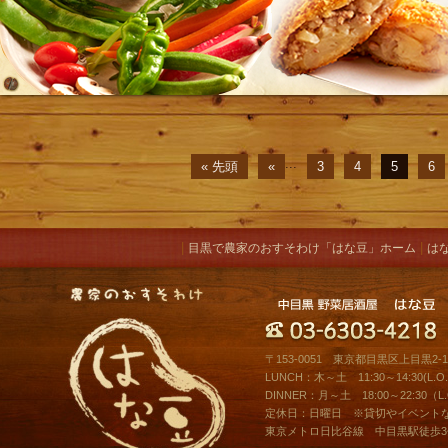
...
« 先頭
«
3
4
5
6
|
|
目黒で農家のおすそわけ「はな豆」ホーム
は
〒153-0051 東京都目黒区上目黒2-10
LUNCH：木～土 11:30～14:30(L.O.1
DINNER：月～土 18:00～22:30（L.O
定休日：日曜日 ※貸切やイベント
東京メトロ日比谷線 中目黒駅徒歩3