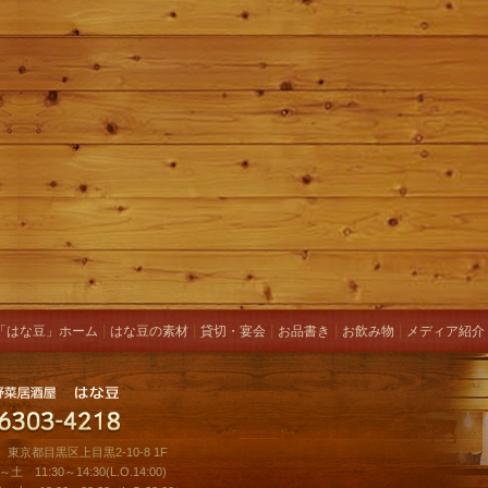
|
|
|
|
|
「はな豆」ホーム
はな豆の素材
貸切・宴会
お品書き
お飲み物
メディア紹介
51 東京都目黒区上目黒2-10-8 1F
 11:30～14:30(L.O.14:00)