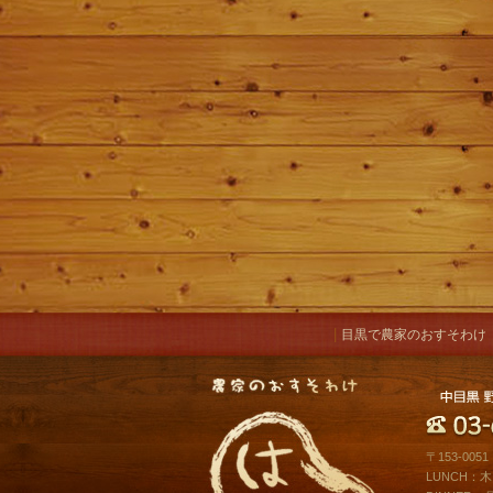
|
目黒で農家のおすそわけ
〒153-00
LUNCH：木～土