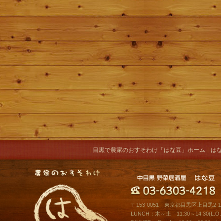
|
|
目黒で農家のおすそわけ「はな豆」ホーム
は
〒153-0051 東京都目黒区上目黒2-10
LUNCH：木～土 11:30～14:30(L.O.1