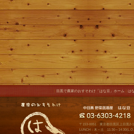
|
|
目黒で農家のおすそわけ「はな豆」ホーム
は
〒153-0051 東京都目黒区上目黒2-10
LUNCH：木～土 11:30～14:30(L.O.1